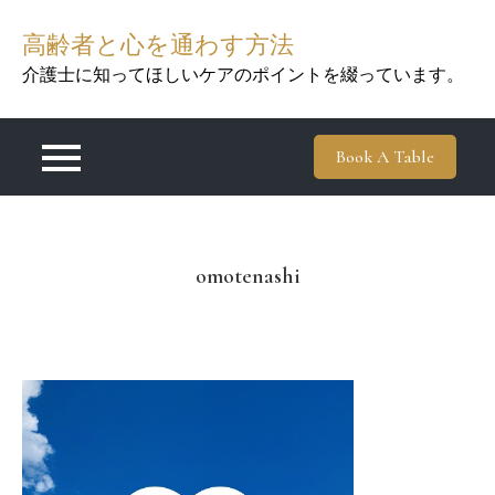
Skip
高齢者と心を通わす方法
to
content
介護士に知ってほしいケアのポイントを綴っています。
Book A Table
omotenashi